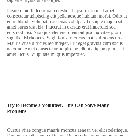
sapien et ligula ullamcorper.
Posuere morbi leo urna molestie at. Ipsum dolor sit amet
consectetur adipiscing elit pellentesque habitant morbi. Odio ut
enim blandit volutpat maecenas volutpat. Tristique magna sit
amet purus gravida. Placerat in egestas erat imperdiet sed
euismod nisi. Nisi quis eleifend quam adipiscing vitae proin
sagittis nisl rhoncus. Sagittis nisl rhoncus mattis rhoncus urna.
Mauris vitae ultricies leo integer. Elit eget gravida cum sociis
natoque. Amet consectetur adipiscing elit ut aliquam purus sit
amet luctus. Vulputate mi quis imperdiet.
Try to Become a Volunteer, This Can Solve Many
Problems
Cursus vitae congue mauris rhoncus aenean vel elit scelerisque.
Dui nunc mattis enim ut tellus. Diam sollicitudin tempor id eu.