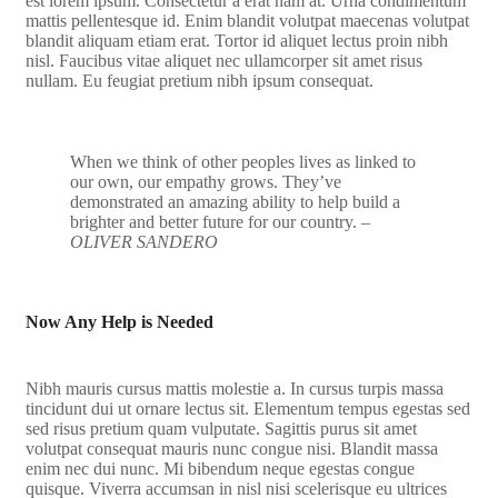
est lorem ipsum. Consectetur a erat nam at. Urna condimentum
mattis pellentesque id. Enim blandit volutpat maecenas volutpat
blandit aliquam etiam erat. Tortor id aliquet lectus proin nibh
nisl. Faucibus vitae aliquet nec ullamcorper sit amet risus
nullam. Eu feugiat pretium nibh ipsum consequat.
When we think of other peoples lives as linked to
our own, our empathy grows. They’ve
demonstrated an amazing ability to help build a
brighter and better future for our country.
–
OLIVER SANDERO
Now Any Help is Needed
Nibh mauris cursus mattis molestie a. In cursus turpis massa
tincidunt dui ut ornare lectus sit. Elementum tempus egestas sed
sed risus pretium quam vulputate. Sagittis purus sit amet
volutpat consequat mauris nunc congue nisi. Blandit massa
enim nec dui nunc. Mi bibendum neque egestas congue
quisque. Viverra accumsan in nisl nisi scelerisque eu ultrices