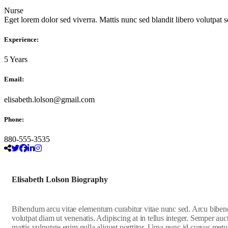
Nurse
Eget lorem dolor sed viverra. Mattis nunc sed blandit libero volutpat s
Experience:
5 Years
Email:
elisabeth.lolson@gmail.com
Phone:
880-555-3535
Elisabeth Lolson Biography
Bibendum arcu vitae elementum curabitur vitae nunc sed. Arcu bibendum
volutpat diam ut venenatis. Adipiscing at in tellus integer. Semper a
mattis vulputate enim nulla aliquet porttitor. Urna nunc id cursus metu